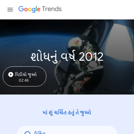
Trends
શોધનું વર્ષ 2012
વિડીયો જુઓ
02:46
માં શું ચર્ચિત હતું તે જુઓ