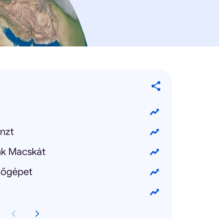
nzt
nk Macskát
dőgépet