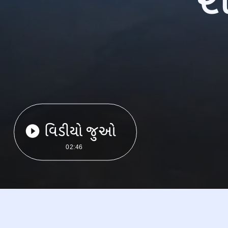
વિડીયો જુઓ
02:46