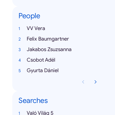
People
VV Vera
Felix Baumgartner
Jakabos Zsuzsanna
Csobot Adél
Gyurta Dániel
Searches
Való Világ 5