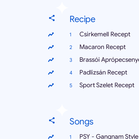
Recipe
Csirkemell Recept
Macaron Recept
Brassói Aprópecseny
Padlizsán Recept
Sport Szelet Recept
Songs
PSY - Gangnam Style