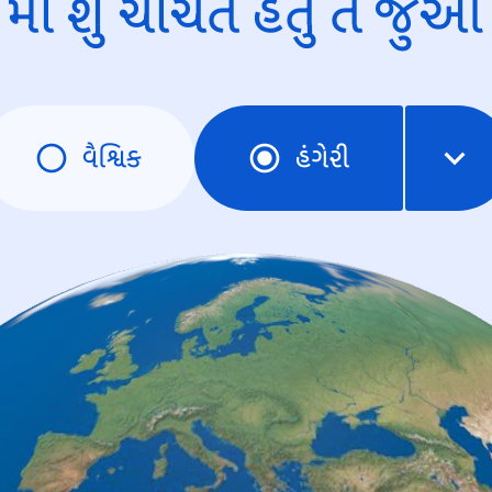
માં શું ચર્ચિત હતું તે જુઓ
વૈશ્વિક
હંગેરી