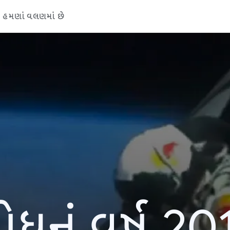
હમણાં વલણમાં છે
ોધનું વર્ષ 20