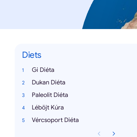
Diets
Gi Diéta
Dukan Diéta
Paleolit Diéta
Léböjt Kúra
Vércsoport Diéta