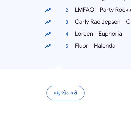
LMFAO - Party Rock
Carly Rae Jepsen - 
Loreen - Euphoria
Fluor - Halenda
વધુ લોડ કરો