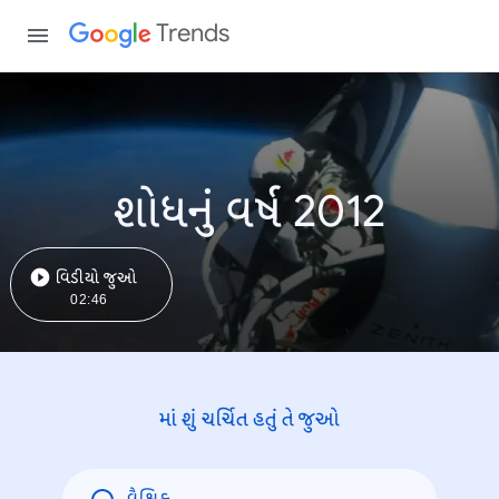
Trends
શોધનું વર્ષ 2012
વિડીયો જુઓ
02:46
માં શું ચર્ચિત હતું તે જુઓ