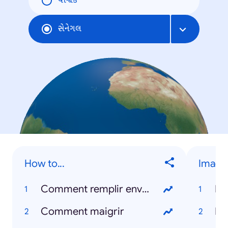
વૈશ્વિક
સેનેગલ
How to...
Image
Comment remplir enveloppe
Da
Comment maigrir
Me