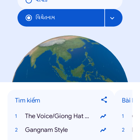
વૈશ્વિક
વિયેતનામ
Tìm kiếm
Bài há
The Voice/Giong Hat Viet
(B
Gangnam Style
Ha