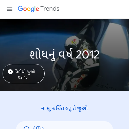
Trends
શોધનું વર્ષ 2012
વિડીયો જુઓ
02:46
માં શું ચર્ચિત હતું તે જુઓ