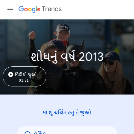
Trends
શોધનું વર્ષ 2013
વિડીયો જુઓ
01:31
માં શું ચર્ચિત હતું તે જુઓ