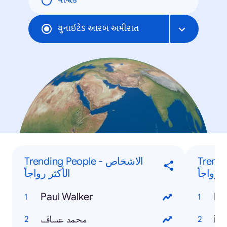
વૈશ્વિક
યુનાઇટેડ આરબ અમીરાત
Trending
Trending People - الاشخاص
 رواجاً
الأكثر رواجاً
Paul Walker
Ra
محمد عساف
iP