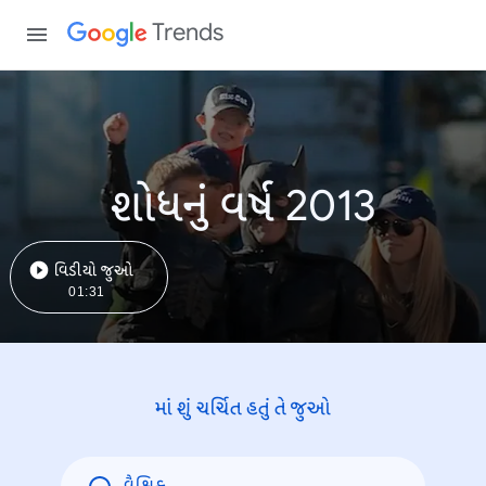
Trends
શોધનું વર્ષ 2013
વિડીયો જુઓ
01:31
માં શું ચર્ચિત હતું તે જુઓ