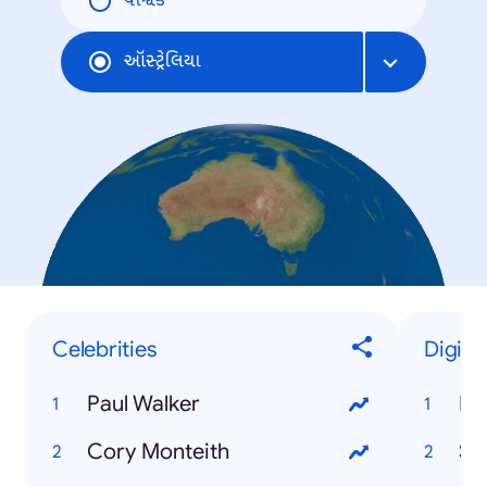
વૈશ્વિક
ઑસ્ટ્રેલિયા
Celebrities
Digita
Paul Walker
Bit
Cory Monteith
Sn