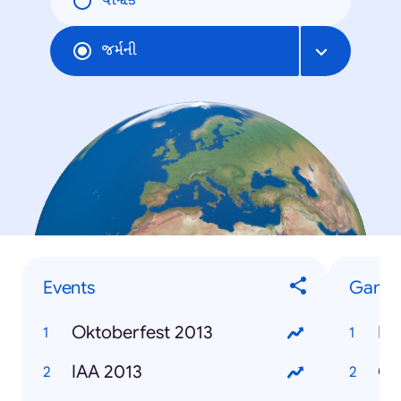
વૈશ્વિક
જર્મની
Events
Game
Oktoberfest 2013
FI
IAA 2013
Cu