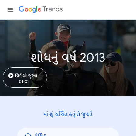
Trends
શોધનું વર્ષ 2013
વિડીયો જુઓ
01:31
માં શું ચર્ચિત હતું તે જુઓ