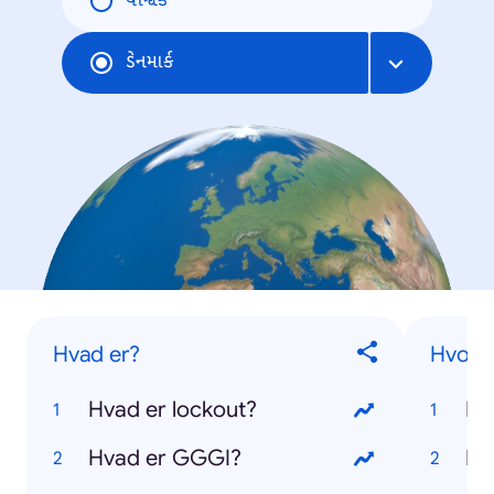
વૈશ્વિક
ડેનમાર્ક
Hvad er?
Hvor l
Hvad er lockout?
Hv
Hvad er GGGI?
Hv