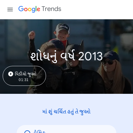
Trends
શોધનું વર્ષ 2013
વિડીયો જુઓ
01:31
માં શું ચર્ચિત હતું તે જુઓ