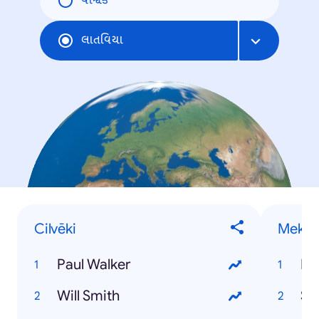
વૈશ્વિક
લાતવિયા
Cilvēki
Meklē
Paul Walker
Pa
Will Smith
St