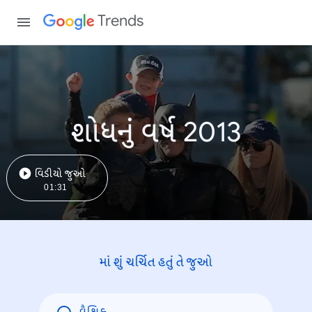
Trends
શોધનું વર્ષ 2013
વિડીયો જુઓ
01:31
માં શું ચર્ચિત હતું તે જુઓ