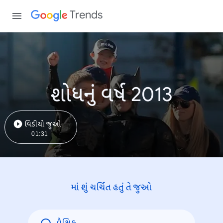
Trends
શોધનું વર્ષ 2013
વિડીયો જુઓ
01:31
માં શું ચર્ચિત હતું તે જુઓ