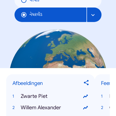
વૈશ્વિક
નેધરલેંડ
Afbeeldingen
Feest
Zwarte Piet
Ko
Willem Alexander
Ca