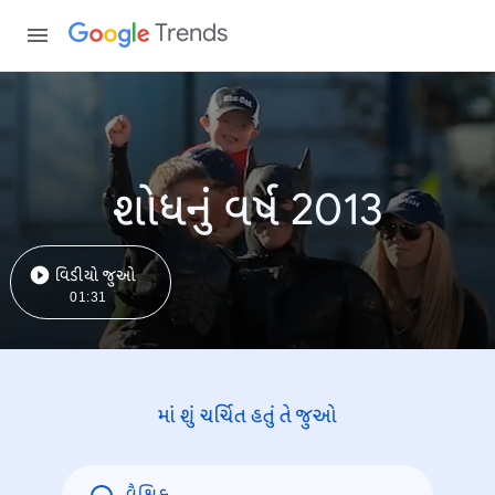
Trends
શોધનું વર્ષ 2013
વિડીયો જુઓ
01:31
માં શું ચર્ચિત હતું તે જુઓ