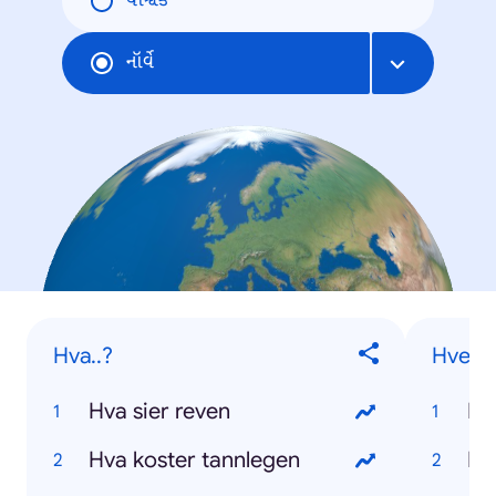
વૈશ્વિક
નૉર્વે
Hva..?
Hvem..
Hva sier reven
Hva koster tannlegen
Hv