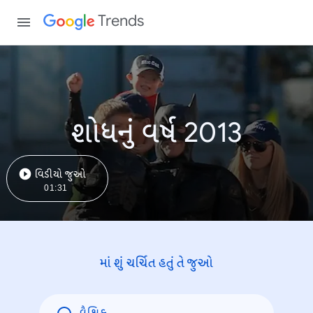
Trends
શોધનું વર્ષ 2013
વિડીયો જુઓ
01:31
માં શું ચર્ચિત હતું તે જુઓ