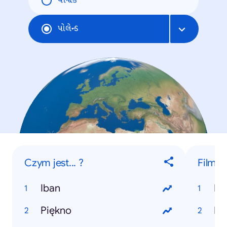
વૈશ્વિક
પોલેન્ડ
Czym jest... ?
Filmy
Iban
Dj
Piękno
Dr