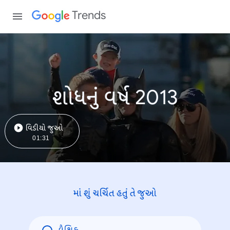
Trends
શોધનું વર્ષ 2013
વિડીયો જુઓ
01:31
માં શું ચર્ચિત હતું તે જુઓ