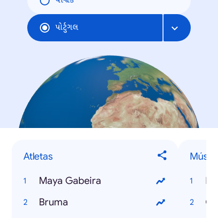
વૈશ્વિક
પોર્ટુગલ
Atletas
Músic
Maya Gabeira
Ha
Bruma
Ga