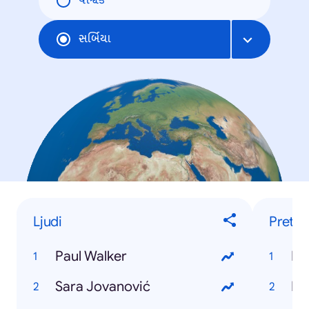
વૈશ્વિક
સર્બિયા
Ljudi
Pretra
Paul Walker
Ka
Sara Jovanović
Fa