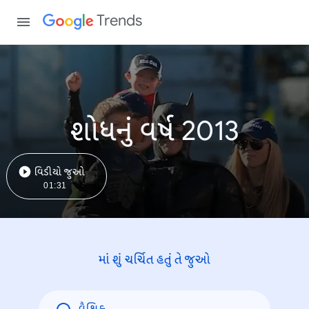
Trends
શોધનું વર્ષ 2013
વિડીયો જુઓ
01:31
માં શું ચર્ચિત હતું તે જુઓ