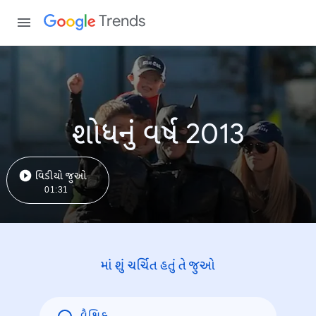
Trends
શોધનું વર્ષ 2013
વિડીયો જુઓ
01:31
માં શું ચર્ચિત હતું તે જુઓ