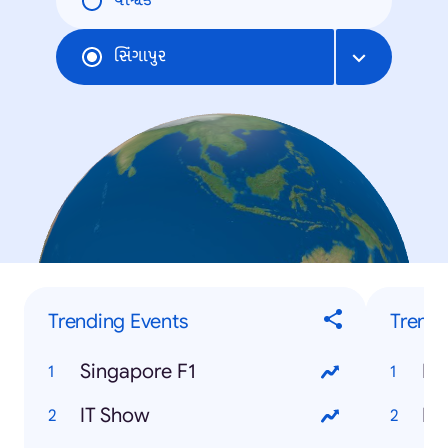
વૈશ્વિક
સિંગાપુર
Trending Events
Trendi
Singapore F1
Ra
IT Show
Ha