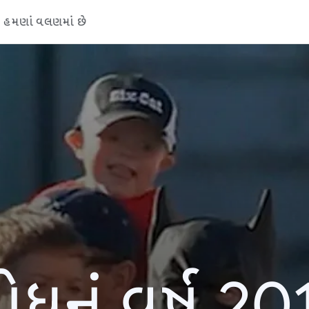
હમણાં વલણમાં છે
ોધનું વર્ષ 20