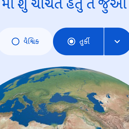
માં શું ચર્ચિત હતું તે જુઓ
વૈશ્વિક
તુર્કી