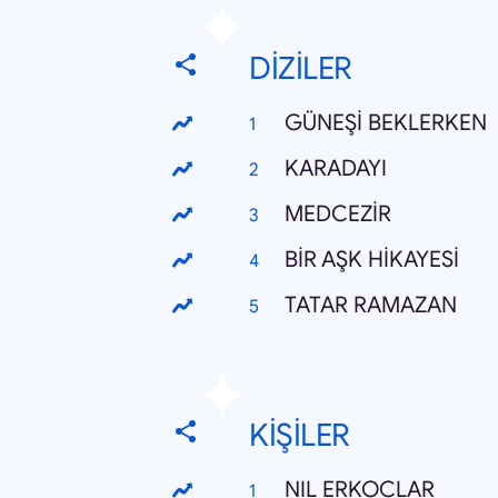
DİZİLER
GÜNEŞİ BEKLERKEN
KARADAYI
MEDCEZİR
BİR AŞK HİKAYESİ
TATAR RAMAZAN
KİŞİLER
NIL ERKOCLAR