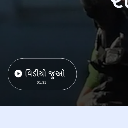
વિડીયો જુઓ
01:31