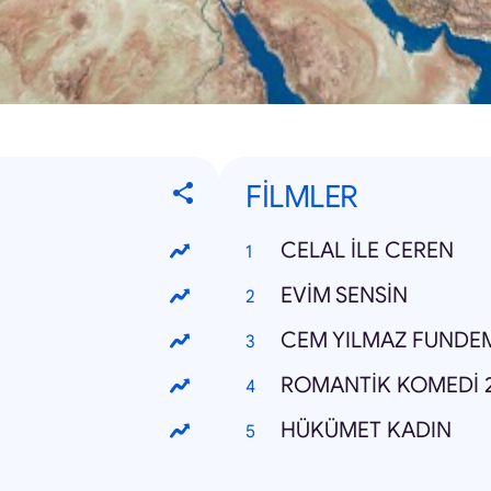
FİLMLER
CELAL İLE CEREN
EVİM SENSİN
CEM YILMAZ FUNDE
ROMANTİK KOMEDİ 
HÜKÜMET KADIN