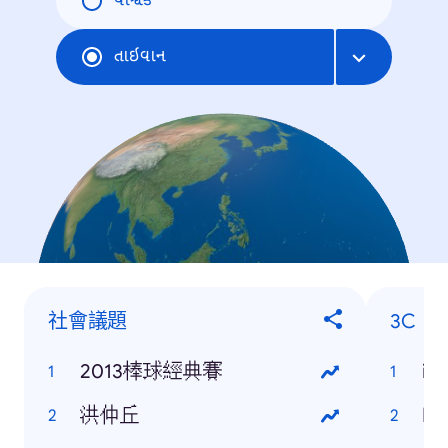
વૈશ્વિક
તાઇવાન
社會議題
3C
2013棒球經典賽
iP
洪仲丘
HT