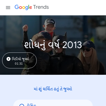
Trends
શોધનું વર્ષ 2013
વિડીયો જુઓ
01:31
માં શું ચર્ચિત હતું તે જુઓ