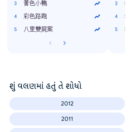
黃色小鴨
HT
彩色路跑
Sa
八里雙屍案
So
શું વલણમાં હતું તે શોધો
2012
2011