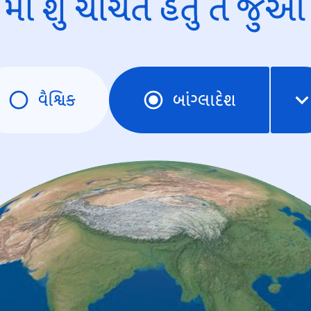
માં શું ચર્ચિત હતું તે જુઓ
વૈશ્વિક
બાંગ્લાદેશ