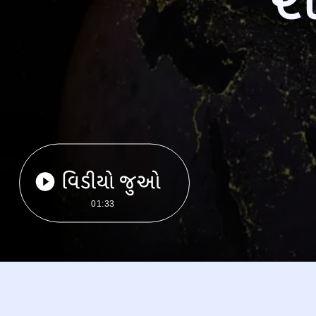
વિડીયો જુઓ
01:33