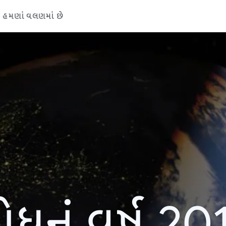
હમણાં વલણમાં છે
ોધનું વર્ષ 20