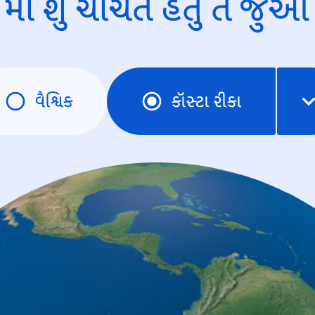
માં શું ચર્ચિત હતું તે જુઓ
વૈશ્વિક
કૉસ્ટા રીકા