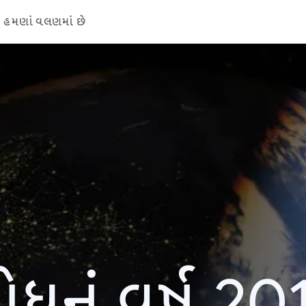
હમણાં વલણમાં છે
ોધનું વર્ષ 20