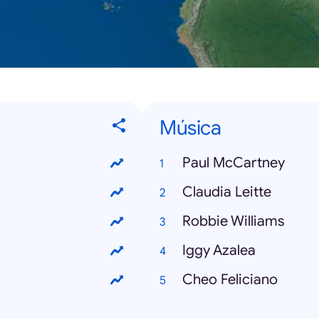
Música
Paul McCartney
Claudia Leitte
Robbie Williams
Iggy Azalea
Cheo Feliciano