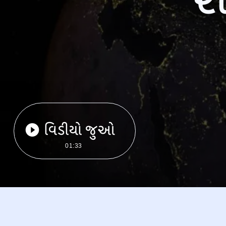
વિડીયો જુઓ
01:33