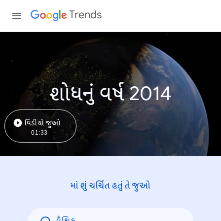
Trends
શોધનું વર્ષ 2014
વિડીયો જુઓ
01:33
માં શું ચર્ચિત હતું તે જુઓ