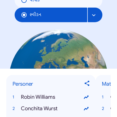
વૈશ્વિક
સ્વીડન
Personer
Mat
Robin Williams
Ch
Conchita Wurst
Gr