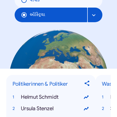
વૈશ્વિક
ઑસ્ટ્રિયા
Politikerinnen & Politiker
Was si
Helmut Schmidt
Mi
Ursula Stenzel
St