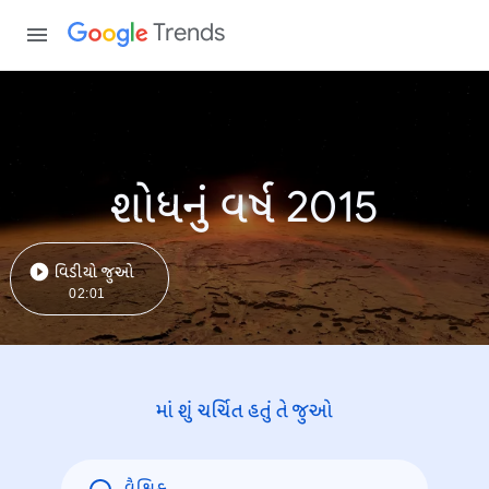
Trends
શોધનું વર્ષ 2015
વિડીયો જુઓ
02:01
માં શું ચર્ચિત હતું તે જુઓ