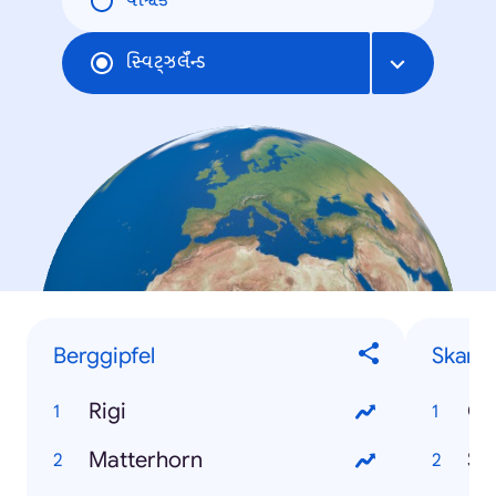
વૈશ્વિક
સ્વિટ્ઝર્લૅન્ડ
Berggipfel
Skanda
Rigi
Ca
Matterhorn
Se