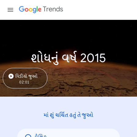
Trends
શોધનું વર્ષ 2015
વિડીયો જુઓ
02:01
માં શું ચર્ચિત હતું તે જુઓ