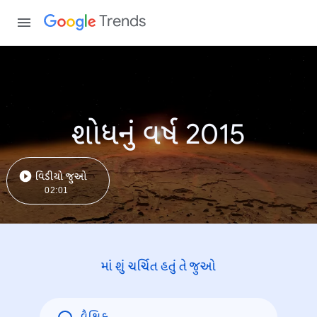
Trends
શોધનું વર્ષ 2015
વિડીયો જુઓ
02:01
માં શું ચર્ચિત હતું તે જુઓ