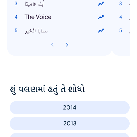
ريف
أبله فاهيتا
ندس
The Voice
نرش
صبايا الخير
શું વલણમાં હતું તે શોધો
2014
2013