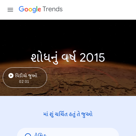
Trends
શોધનું વર્ષ 2015
વિડીયો જુઓ
02:01
માં શું ચર્ચિત હતું તે જુઓ