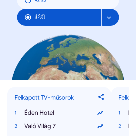
વૈશ્વિક
હંગેરી
Felkapott TV-műsorok
Felkap
Éden Hotel
Fo
Való Világ 7
Me