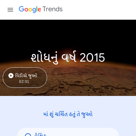
Trends
શોધનું વર્ષ 2015
વિડીયો જુઓ
02:01
માં શું ચર્ચિત હતું તે જુઓ