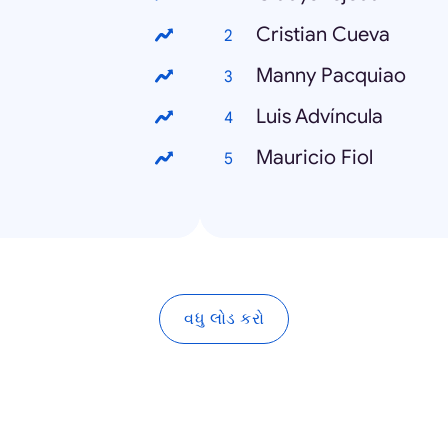
Cristian Cueva
Manny Pacquiao
Luis Advíncula
Mauricio Fiol
વધુ લોડ કરો