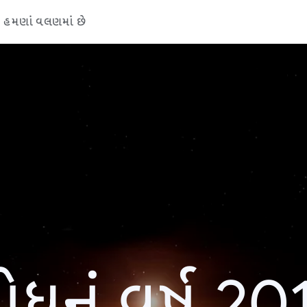
હમણાં વલણમાં છે
ોધનું વર્ષ 20