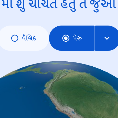
માં શું ચર્ચિત હતું તે જુઓ
વૈશ્વિક
પેરુ