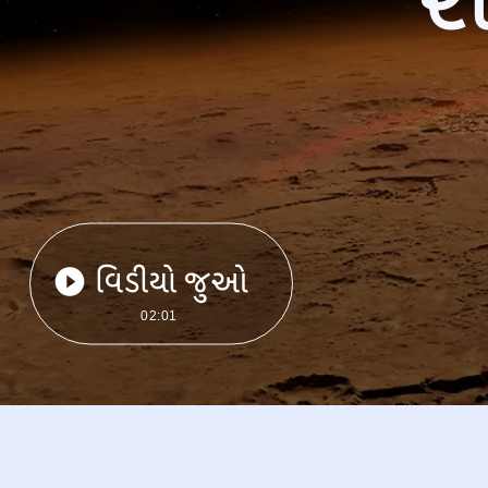
વિડીયો જુઓ
02:01