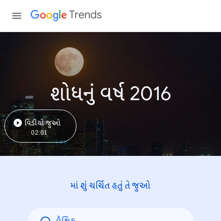
Trends
શોધનું વર્ષ 2016
વિડીયો જુઓ
02:01
માં શું ચર્ચિત હતું તે જુઓ