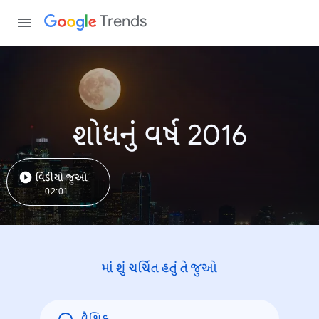
Trends
શોધનું વર્ષ 2016
વિડીયો જુઓ
02:01
માં શું ચર્ચિત હતું તે જુઓ