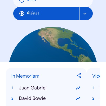
વૈશ્વિક
મેક્સિકો
In Memoriam
Video
Juan Gabriel
Po
David Bowie
Sli