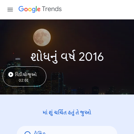
Trends
શોધનું વર્ષ 2016
વિડીયો જુઓ
02:01
માં શું ચર્ચિત હતું તે જુઓ