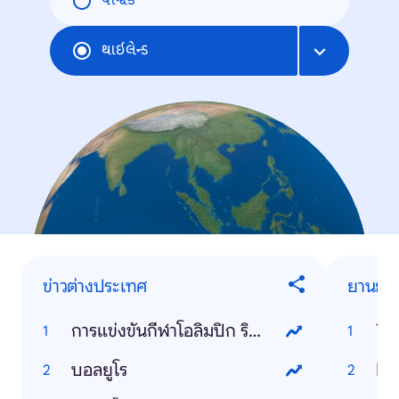
વૈશ્વિક
થાઇલેન્ડ
ข่าวต่างประเทศ
ยานยนต
การแข่งขันกีฬาโอลิมปิก ริโอ 2016
Ya
บอลยูโร
Ho