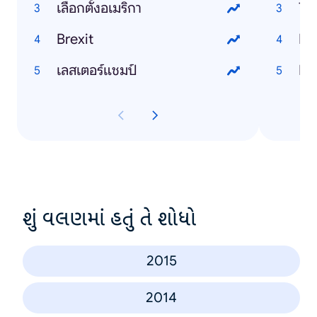
เลือกตั้งอเมริกา
To
Brexit
Ho
เลสเตอร์แชมป์
Ho
શું વલણમાં હતું તે શોધો
2015
2014