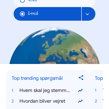
વૈશ્વિક
ડેનમાર્ક
Top trending spørgsmål
Top tr
Hvem skal jeg stemme på
VM
Hvordan bliver vejret
W