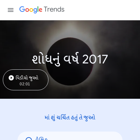
Trends
શોધનું વર્ષ 2017
વિડીયો જુઓ
02:01
માં શું ચર્ચિત હતું તે જુઓ