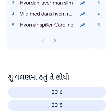
Hvordan laver man slim
FC
Vild med dans hvem røg ud
Su
Hvornår spiller Caroline
To
શું વલણમાં હતું તે શોધો
2016
2015