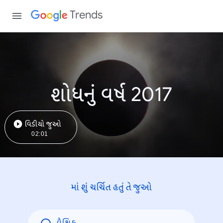
Trends
શોધનું વર્ષ 2017
વિડીયો જુઓ
02:01
માં શું ચર્ચિત હતું તે જુઓ