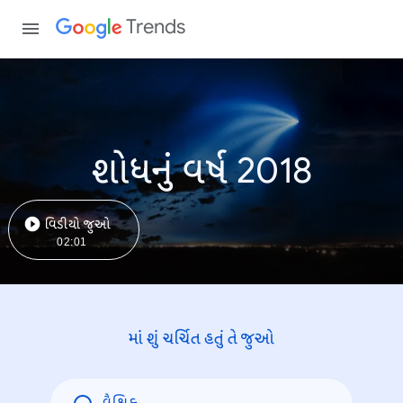
Trends
શોધનું વર્ષ 2018
વિડીયો જુઓ
02:01
માં શું ચર્ચિત હતું તે જુઓ