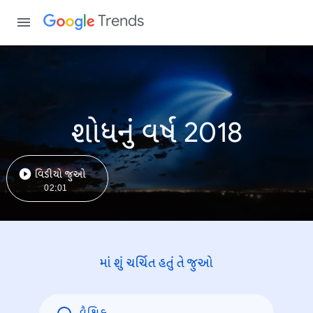
Trends
શોધનું વર્ષ 2018
વિડીયો જુઓ
02:01
માં શું ચર્ચિત હતું તે જુઓ