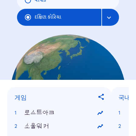
વૈશ્વિક
દક્ષિણ કોરિયા
게임
국내 
로스트아크
비
소울워커
태