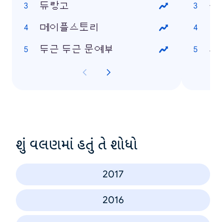
듀랑고
논
메이플스토리
가
두근 두근 문예부
드
શું વલણમાં હતું તે શોધો
2017
2016