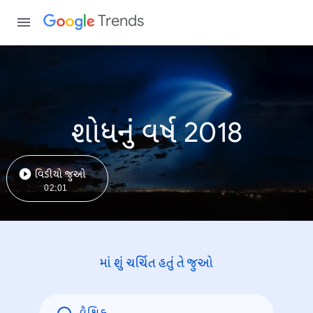
Trends
શોધનું વર્ષ 2018
વિડીયો જુઓ
02:01
માં શું ચર્ચિત હતું તે જુઓ