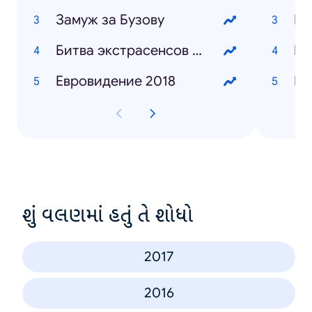
Замуж за Бузову
Би
Битва экстрасенсов 19 сезон
Ве
Евровидение 2018
Кв
શું વલણમાં હતું તે શોધો
2017
2016