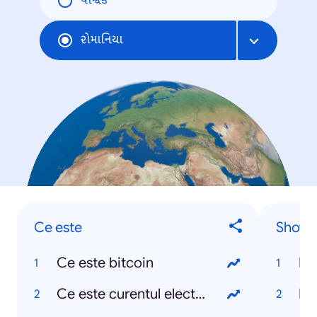
વૈશ્વિક
રોમાનિયા
Ce este
Show-
Ce este bitcoin
Ex
Ce este curentul electric
Ins