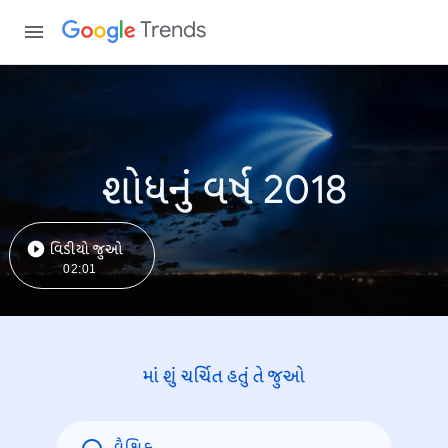
Trends
શોધનું વર્ષ 2018
વિડીયો જુઓ
02:01
માં શું ચર્ચિત હતું તે જુઓ