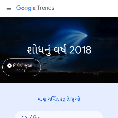
Trends
શોધનું વર્ષ 2018
વિડીયો જુઓ
02:01
માં શું ચર્ચિત હતું તે જુઓ