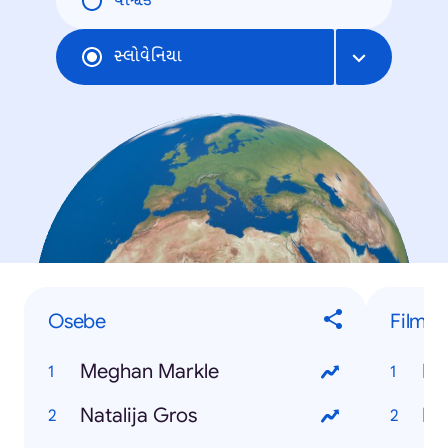
વૈશ્વિક
સ્લોવેનિયા
Osebe
Filmi
Meghan Markle
Bo
Natalija Gros