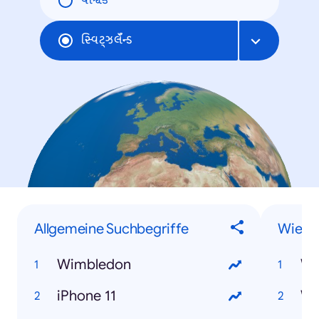
વૈશ્વિક
સ્વિટ્ઝર્લૅન્ડ
Allgemeine Suchbegriffe
Wie-F
Wimbledon
iPhone 11