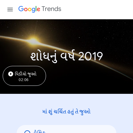
Trends
શોધનું વર્ષ 2019
વિડીયો જુઓ
02:06
માં શું ચર્ચિત હતું તે જુઓ