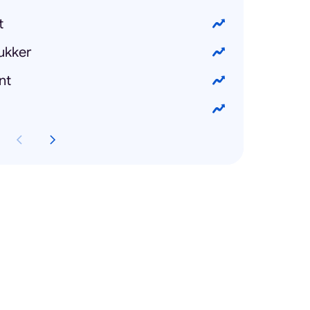
t
ukker
nt