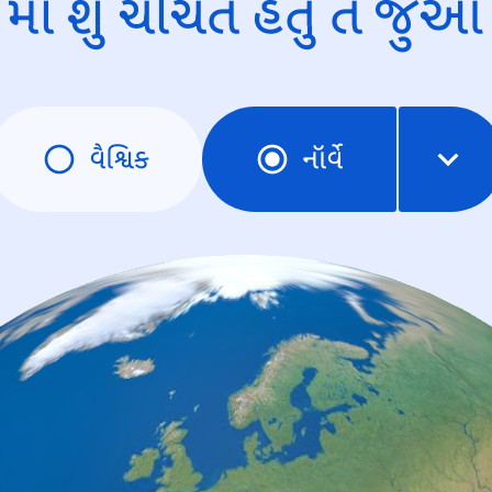
માં શું ચર્ચિત હતું તે જુઓ
વૈશ્વિક
નૉર્વે