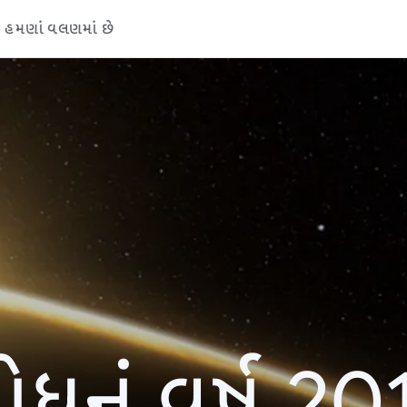
હમણાં વલણમાં છે
ોધનું વર્ષ 20