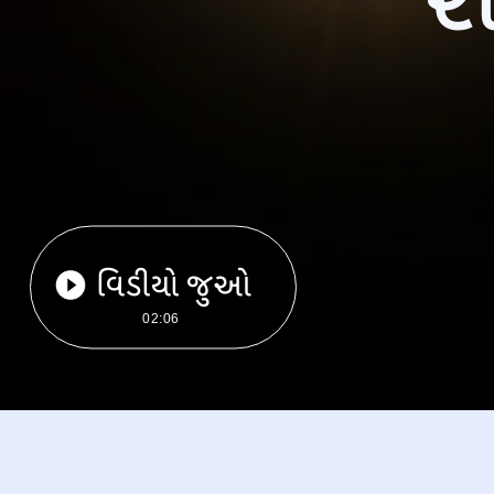
વિડીયો જુઓ
02:06