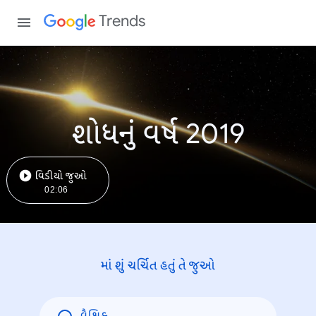
Trends
શોધનું વર્ષ 2019
વિડીયો જુઓ
02:06
માં શું ચર્ચિત હતું તે જુઓ