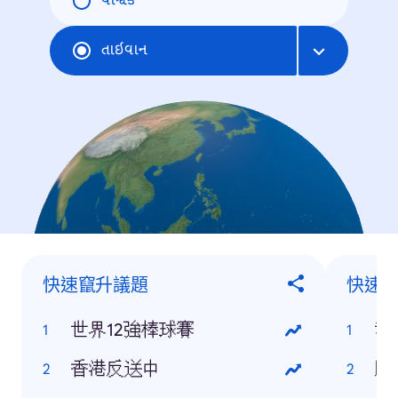
વૈશ્વિક
તાઇવાન
快速竄升議題
快速
世界12強棒球賽
我
香港反送中
颱