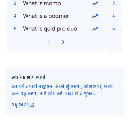
What is momo
Ni
What is a boomer
Hu
What is quid pro quo
An
સ્થાનિક શોધ શોધો
આ વર્ષે તમારી નજીકના લોકો શું કરવા, સાંભળવા, ખાવા
અને વધુ કરવા માટે શોધ કરી રહ્યાં છે તે જુઓ.
વધુ જાણો