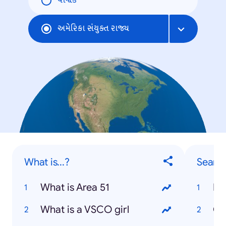
વૈશ્વિક
અમેરિકા સંયુક્ત રાજ્ય
What is...?
Searc
What is Area 51
Di
What is a VSCO girl
Ca