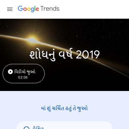
Trends
શોધનું વર્ષ 2019
વિડીયો જુઓ
02:06
માં શું ચર્ચિત હતું તે જુઓ