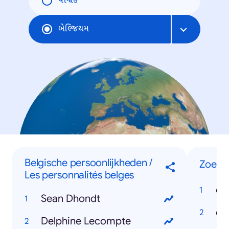
વૈશ્વિક
બેલ્જિયમ
Belgische persoonlijkheden /
Zoeko
Les personnalités belges
co
Sean Dhondt
Delphine Lecompte