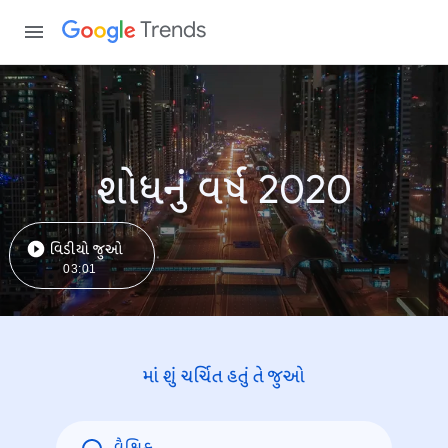
Trends
શોધનું વર્ષ 2020
વિડીયો જુઓ
03:01
માં શું ચર્ચિત હતું તે જુઓ