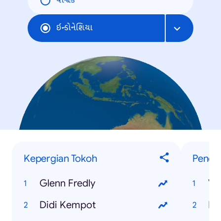
વૈશ્વિક
ઇન્ડોનેશિયા
Kepergian Tokoh
Penelu
Glenn Fredly
Vi
Didi Kempot
PS