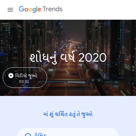
Trends
શોધનું વર્ષ 2020
વિડીયો જુઓ
03:01
માં શું ચર્ચિત હતું તે જુઓ