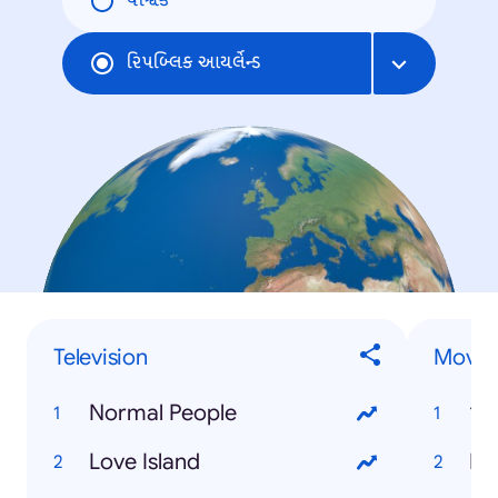
વૈશ્વિક
રિપબ્લિક આયર્લેન્ડ
Television
Movie
Normal People
19
Love Island
Pa