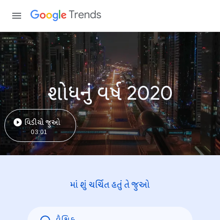
Trends
શોધનું વર્ષ 2020
વિડીયો જુઓ
03:01
માં શું ચર્ચિત હતું તે જુઓ