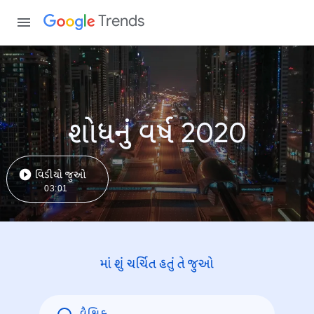
Trends
શોધનું વર્ષ 2020
વિડીયો જુઓ
03:01
માં શું ચર્ચિત હતું તે જુઓ