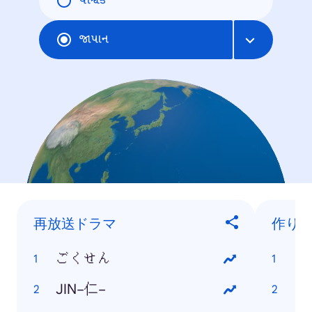
વૈશ્વિક
જાપાન
再放送ドラマ
作り
ごくせん
マ
JIN−仁−
マ