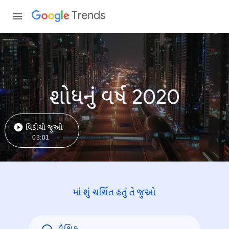
Trends
શોધનું વર્ષ 2020
વિડીયો જુઓ
03:01
માં શું ચર્ચિત હતું તે જુઓ