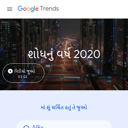
Trends
શોધનું વર્ષ 2020
વિડીયો જુઓ
03:01
માં શું ચર્ચિત હતું તે જુઓ