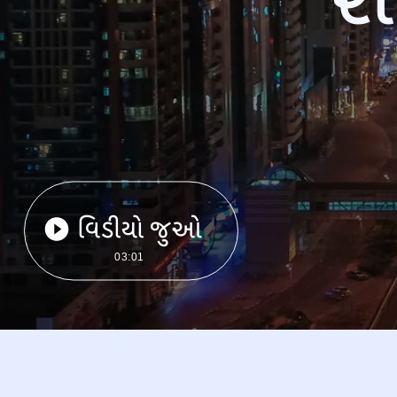
વિડીયો જુઓ
03:01