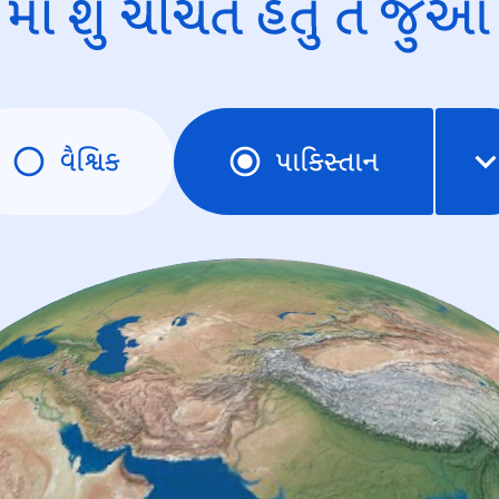
માં શું ચર્ચિત હતું તે જુઓ
વૈશ્વિક
પાકિસ્તાન