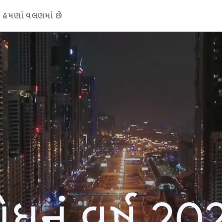
હમણાં વલણમાં છે
ોધનું વર્ષ 20