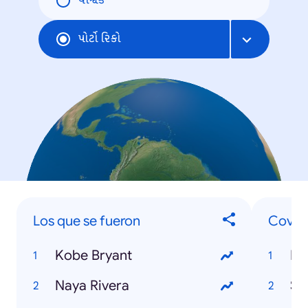
વૈશ્વિક
પોર્ટો રિકો
Los que se fueron
Covid-
Kobe Bryant
PU
Naya Rivera