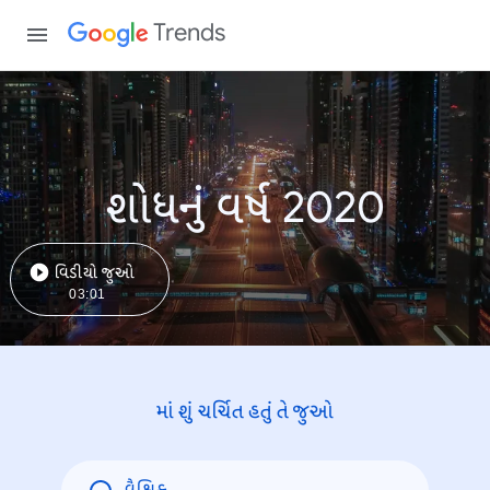
Trends
શોધનું વર્ષ 2020
વિડીયો જુઓ
03:01
માં શું ચર્ચિત હતું તે જુઓ