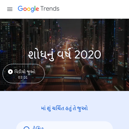
Trends
શોધનું વર્ષ 2020
વિડીયો જુઓ
03:01
માં શું ચર્ચિત હતું તે જુઓ