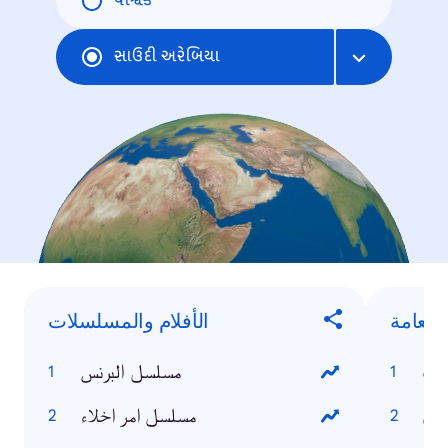
વૈશ્વિક
સાઉદી અરેબિયા
العامة
الأفلام والمسلسلات
امب
مسلسل البرنس
سين
مسلسل امر اخلاء