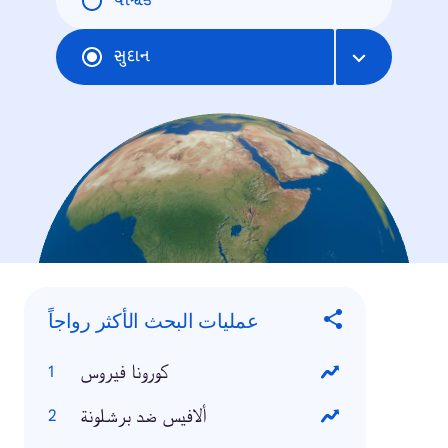
વૈશ્વિક
સુદાન
عمليات البحث الأكثر رواجاً
كورونا فيروس
ألافيس ضد برشلونة