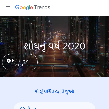
Trends
શોધનું વર્ષ 2020
વિડીયો જુઓ
03:01
માં શું ચર્ચિત હતું તે જુઓ