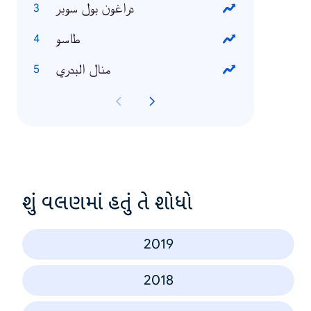
دراغون بول سوبر
طاسو
منال البدري
શું વલણમાં હતું તે શોધો
2019
2018